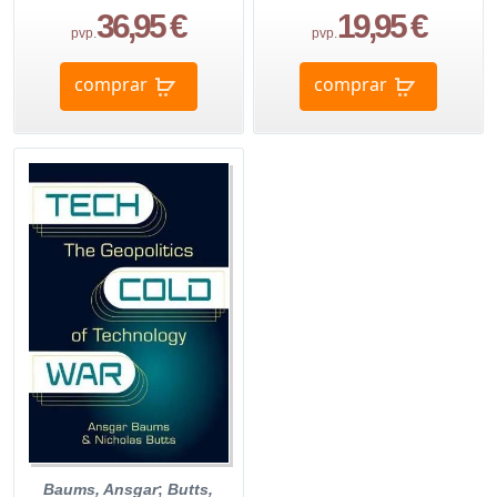
36,95 €
19,95 €
pvp.
pvp.
comprar
comprar
Baums, Ansgar
;
Butts,