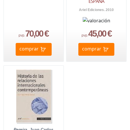
ESPAÑA
Ariel Ediciones. 2010
70,00 €
45,00 €
pvp.
pvp.
comprar
comprar
Pereira, Juan Carlos