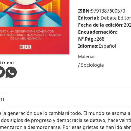
ISBN:
9791387600570
Editorial:
Debate Editor
Fecha de la edición:
20
Encuadernación:
Nº Pág.:
268
Idiomas:
Español
Materias:
ir en:
/
Sociología
en
de la generación que lo cambiará todo. El mundo se asoma 
dos siglos de progreso y democracia se detuvo, hace veint
omenzaron a desmoronarse. Por esas grietas se han ido ab