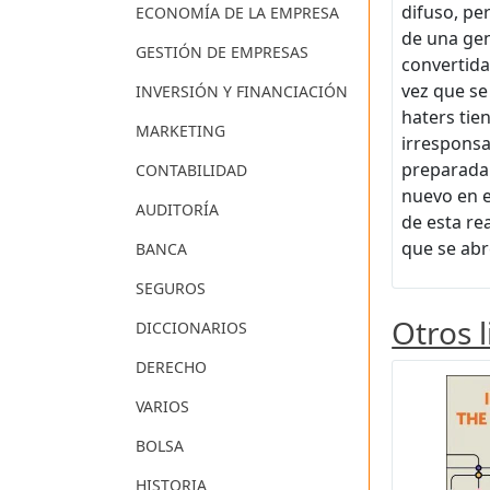
difuso, pe
ECONOMÍA DE LA EMPRESA
de una gen
GESTIÓN DE EMPRESAS
convertida
vez que se
INVERSIÓN Y FINANCIACIÓN
haters tie
MARKETING
irresponsa
preparada 
CONTABILIDAD
nuevo en e
AUDITORÍA
de esta r
que se abr
BANCA
SEGUROS
Otros 
DICCIONARIOS
DERECHO
VARIOS
BOLSA
HISTORIA