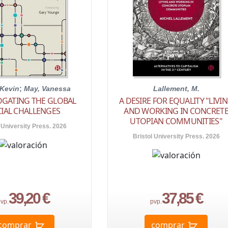
 Kevin
;
May, Vanessa
Lallement, M.
OGATING THE GLOBAL
A DESIRE FOR EQUALITY "LIVI
IAL CHALLENGES
AND WORKING IN CONCRET
UTOPIAN COMMUNITIES"
 University Press. 2026
Bristol University Press. 2026
39,20 €
37,85 €
vp.
pvp.
comprar
comprar