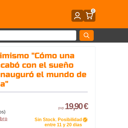
0
ptimismo "Cómo una
acabó con el sueño
 inauguró el mundo de
a"
19,90 €
pvp.
os)
ibro
Sin Stock. Posibilidad
entre 11 y 20 dias