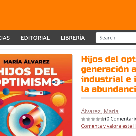
CIAS
EDITORIAL
LIBRERÍA
Hijos del o
generación 
industrial e
la abundanci
Álvarez, María
(0 Comentari
Comenta y valora este l