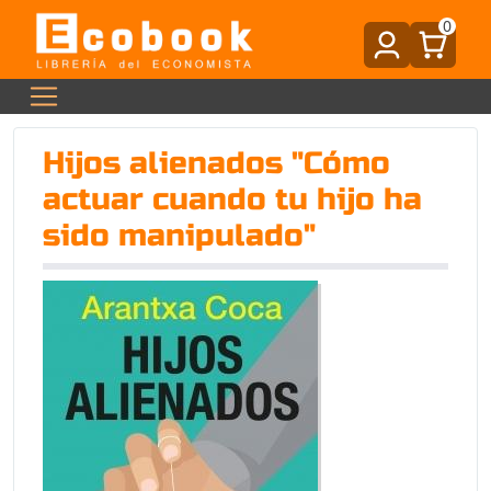
0
Hijos alienados "Cómo
actuar cuando tu hijo ha
sido manipulado"