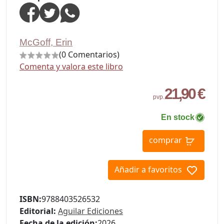
McGoff, Erin
(0 Comentarios)
Comenta y valora este libro
21,90 €
pvp.
En stock
comprar
Añadir a favoritos
ISBN:
9788403526532
Editorial:
Aguilar Ediciones
Fecha de la edición:
2026