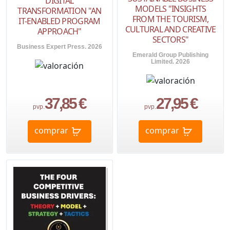
DIGITAL
MODELS "INSIGHTS
TRANSFORMATION "AN
FROM THE TOURISM,
IT-ENABLED PROGRAM
CULTURAL AND CREATIVE
APPROACH"
SECTORS"
Business Expert Press. 2026
Emerald Group Publishing
Limited. 2026
37,85 €
27,95 €
pvp.
pvp.
comprar
comprar