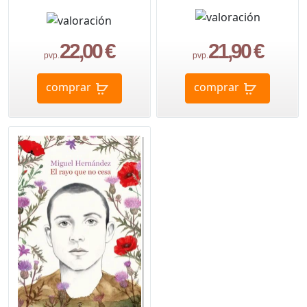
22,00 €
21,90 €
pvp.
pvp.
comprar
comprar