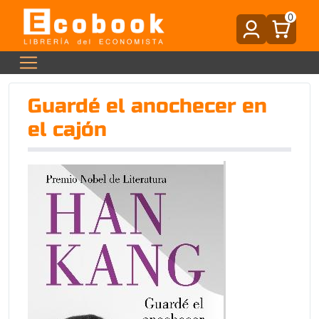
0
Guardé el anochecer en
el cajón