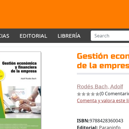
CIAS
EDITORIAL
LIBRERÍA
Gestión econ
de la empre
Rodés Bach, Adolf
(0 Comentari
Comenta y valora este l
ISBN:
9788428360043
Editorial:
Paraninfo