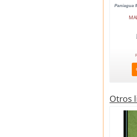
Paniagua 
MAR
p
Otros 