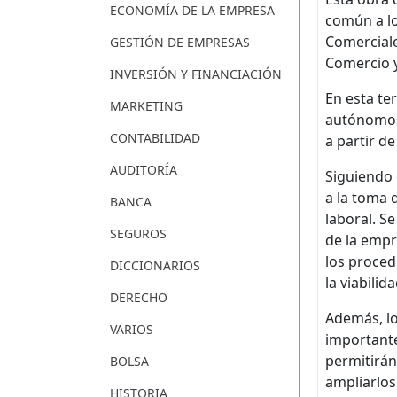
ECONOMÍA DE LA EMPRESA
común a lo
Comerciale
GESTIÓN DE EMPRESAS
Comercio 
INVERSIÓN Y FINANCIACIÓN
En esta te
MARKETING
autónomos,
CONTABILIDAD
a partir d
AUDITORÍA
Siguiendo 
a la toma 
BANCA
laboral. S
SEGUROS
de la empre
los procedi
DICCIONARIOS
la viabili
DERECHO
Además, lo
VARIOS
importante
permitirán
BOLSA
ampliarlos
HISTORIA