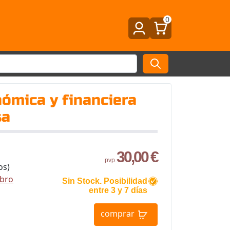
0
ómica y financiera
sa
30,00 €
pvp.
os)
ibro
Sin Stock. Posibilidad
entre 3 y 7 días
comprar