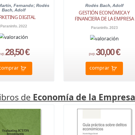
Martín, Fernando
;
Rodés
Rodés Bach, Adolf
Bach, Adolf
GESTIÓN ECONÓMICA Y
KETING DIGITAL
FINANCIERA DE LA EMPRESA
Paraninfo. 2022
Paraninfo. 2023
28,50 €
30,00 €
vp.
pvp.
comprar
comprar
libros de
Economía de la Empres