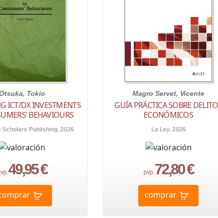
Otsuka, Tokio
Magro Servet, Vicente
G ICT/DX INVESTMENTS
GUÍA PRÁCTICA SOBRE DELIT
SUMERS' BEHAVIOURS
ECONÓMICOS
Scholars Publishing. 2026
La Ley. 2026
49,95 €
72,80 €
vp.
pvp.
comprar
comprar