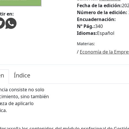
Fecha de la edición:
20
Número de la edición:
ir en:
Encuadernación:
Nº Pág.:
340
Idiomas:
Español
Materias:
/
Economía de la Empre
en
Índice
ncia consiste no solo
cimiento, sino también
eza de aplicarlo
ica.
s
desarrolla los contenidos del módulo profesional de Gestió