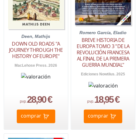
Romero García, Eladio
Deen, Mathijs
BREVE HISTORIA DE
DOWN OLD ROADS "A
EUROPA TOMO 3 "DE LA
JOURNEY THROUGH THE
REVOLUCIÓN FRANCESA
HISTORY OF EUROPE"
AL FINAL DE LA PRIMERA
GUERRA MUNDIAL"
MacLehose Press. 2026
Ediciones Nowtilus. 2025
28,90 €
18,95 €
pvp.
pvp.
comprar
comprar