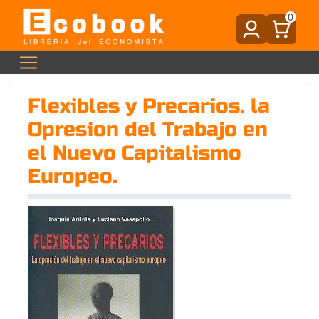
0
Flexibles y Precarios. la
Opresion del Trabajo en
el Nuevo Capitalismo
Europeo.