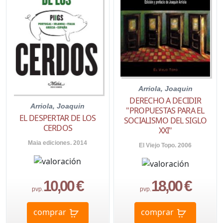
Arriola, Joaquin
DERECHO A DECIDIR
Arriola, Joaquin
"PROPUESTAS PARA EL
EL DESPERTAR DE LOS
SOCIALISMO DEL SIGLO
CERDOS
XXI"
Maia ediciones. 2014
El Viejo Topo. 2006
10,00 €
18,00 €
pvp.
pvp.
comprar
comprar