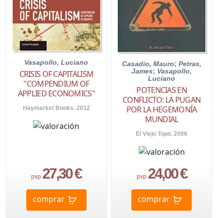
Vasapollo, Luciano
Casadio, Mauro
;
Petras,
James
;
Vasapollo,
CRISIS OF CAPITALISM
Luciano
"COMPENDIUM OF
POTENCIAS EN
APPLIED ECONOMICS"
CONFLICTO: LA PUGAN
POR LA HEGEMONÍA
Haymarket Books. 2012
MUNDIAL
El Viejo Topo. 2006
27,30 €
24,00 €
pvp.
pvp.
comprar
comprar