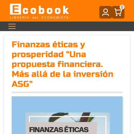
0
Finanzas éticas y
prosperidad "Una
propuesta financiera.
Más allá de la inversión
ASG"