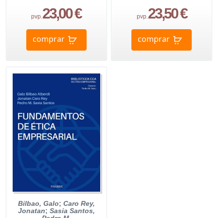
23,00 €
23,50 €
pvp.
pvp.
comprar
comprar
Bilbao, Galo
;
Caro Rey,
Jonatan
;
Sasia Santos,
Pedro M.