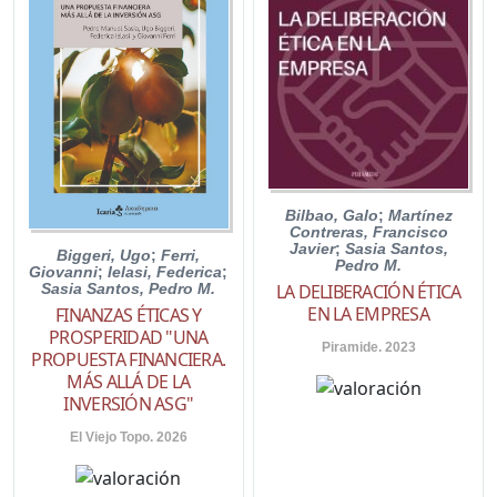
Bilbao, Galo
;
Martínez
Contreras, Francisco
Javier
;
Sasia Santos,
Biggeri, Ugo
;
Ferri,
Pedro M.
Giovanni
;
Ielasi, Federica
;
Sasia Santos, Pedro M.
LA DELIBERACIÓN ÉTICA
EN LA EMPRESA
FINANZAS ÉTICAS Y
PROSPERIDAD "UNA
Piramide. 2023
PROPUESTA FINANCIERA.
MÁS ALLÁ DE LA
INVERSIÓN ASG"
El Viejo Topo. 2026