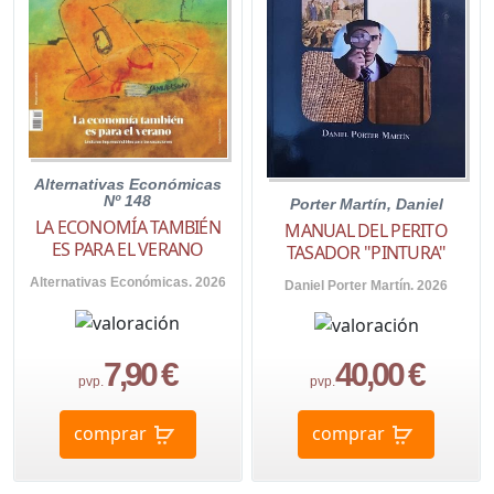
Alternativas Económicas
Nº 148
Porter Martín, Daniel
LA ECONOMÍA TAMBIÉN
MANUAL DEL PERITO
ES PARA EL VERANO
TASADOR "PINTURA"
Alternativas Económicas. 2026
Daniel Porter Martín. 2026
7,90 €
40,00 €
pvp.
pvp.
comprar
comprar