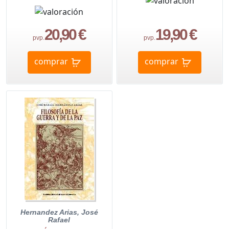
20,90 €
19,90 €
pvp.
pvp.
comprar
comprar
Hernandez Arias, José
Rafael