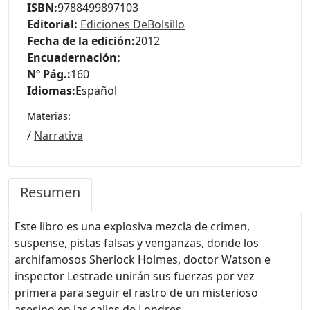
ISBN:
9788499897103
Editorial:
Ediciones DeBolsillo
Fecha de la edición:
2012
Encuadernación:
Nº Pág.:
160
Idiomas:
Español
Materias:
/
Narrativa
Resumen
Este libro es una explosiva mezcla de crimen,
suspense, pistas falsas y venganzas, donde los
archifamosos Sherlock Holmes, doctor Watson e
inspector Lestrade unirán sus fuerzas por vez
primera para seguir el rastro de un misterioso
asesino en las calles de Londres