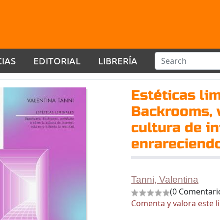
CIAS
EDITORIAL
LIBRERÍA
Estéticas li
Backrooms, 
cultura de i
enrareciendo
Tanni, Valentina
(0 Comentari
Comenta y valora este l