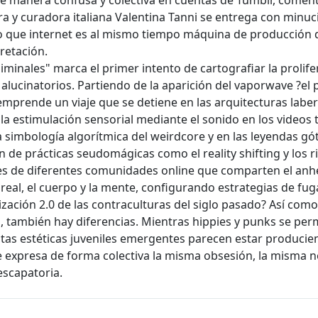
e manera confusa y colectiva en cuentas de Tumblr, comenta
ra y curadora italiana Valentina Tanni se entrega con minuc
que internet es al mismo tiempo máquina de producción d
retación.
 liminales" marca el primer intento de cartografiar la proli
 alucinatorios. Partiendo de la aparición del vaporwave ?el p
 emprende un viaje que se detiene en las arquitecturas laber
la estimulación sensorial mediante el sonido en los videos 
 simbología algorítmica del weirdcore y en las leyendas gót
n de prácticas seudomágicas como el reality shifting y los 
s de diferentes comunidades online que comparten el anhel
lo real, el cuerpo y la mente, configurando estrategias de fu
ización 2.0 de las contraculturas del siglo pasado? Así com
, también hay diferencias. Mientras hippies y punks se perm
estas estéticas juveniles emergentes parecen estar produc
ue expresa de forma colectiva la misma obsesión, la misma n
escapatoria.