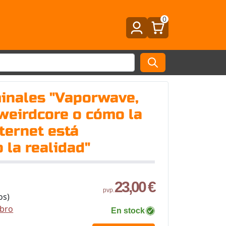
0
minales "Vaporwave,
weirdcore o cómo la
nternet está
 la realidad"
23,00 €
pvp.
os)
ibro
En stock