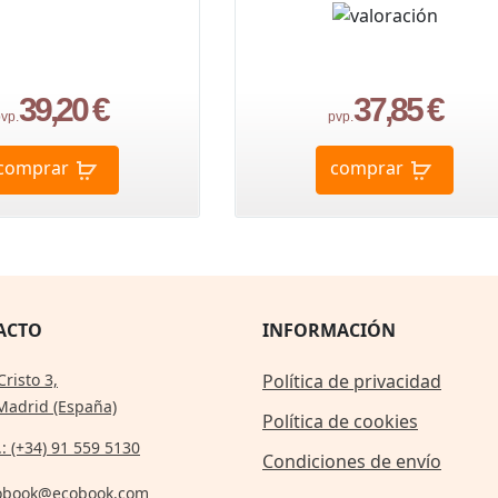
39,20 €
37,85 €
vp.
pvp.
comprar
comprar
ACTO
INFORMACIÓN
Cristo 3,
Política de privacidad
Madrid (España)
Política de cookies
.: (+34) 91 559 5130
Condiciones de envío
obook@ecobook.com