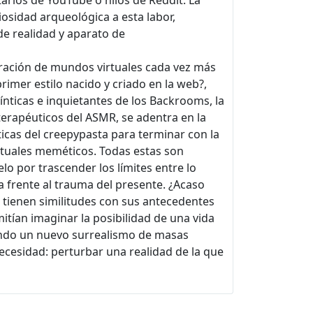
rios de YouTube o hilos de Reddit. La
iosidad arqueológica a esta labor,
e realidad y aparato de
feración de mundos virtuales cada vez más
rimer estilo nacido y criado en la web?,
ínticas e inquietantes de los Backrooms, la
terapéuticos del ASMR, se adentra en la
icas del creepypasta para terminar con la
rituales meméticos. Todas estas son
o por trascender los límites entre lo
ga frente al trauma del presente. ¿Acaso
o tienen similitudes con sus antecedentes
itían imaginar la posibilidad de una vida
iendo un nuevo surrealismo de masas
ecesidad: perturbar una realidad de la que