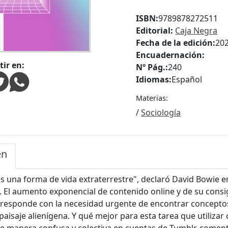
ISBN:
9789878272511
Editorial:
Caja Negra
Fecha de la edición:
20
Encuadernación:
ir en:
Nº Pág.:
240
Idiomas:
Español
Materias:
/
Sociología
en
es una forma de vida extraterrestre", declaró David Bowie 
 El aumento exponencial de contenido online y de su consi
rresponde con la necesidad urgente de encontrar concept
aisaje alienígena. Y qué mejor para esta tarea que utilizar