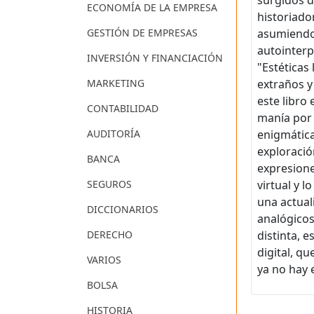
surgidos d
ECONOMÍA DE LA EMPRESA
historiado
GESTIÓN DE EMPRESAS
asumiendo 
autointerp
INVERSIÓN Y FINANCIACIÓN
"Estéticas
MARKETING
extraños y
este libro
CONTABILIDAD
manía por 
AUDITORÍA
enigmática
exploració
BANCA
expresione
SEGUROS
virtual y 
una actual
DICCIONARIOS
analógicos
DERECHO
distinta, 
digital, q
VARIOS
ya no hay 
BOLSA
HISTORIA