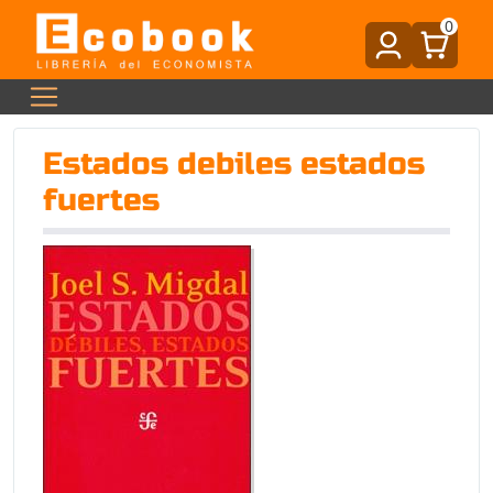
0
Estados debiles estados
fuertes