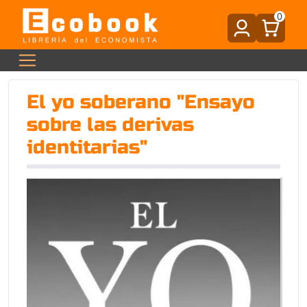
0
El yo soberano "Ensayo
sobre las derivas
identitarias"