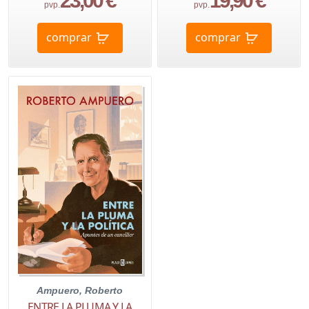
23,00 €
19,90 €
pvp.
pvp.
comprar
comprar
Ampuero, Roberto
ENTRE LA PLUMA Y LA