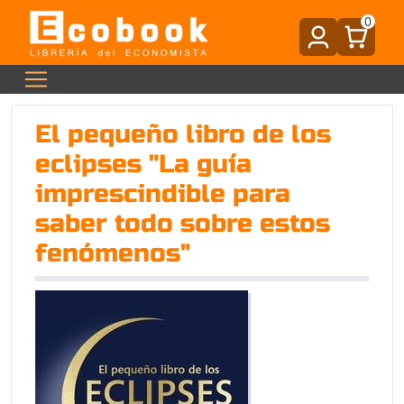
0
El pequeño libro de los
eclipses "La guía
imprescindible para
saber todo sobre estos
fenómenos"