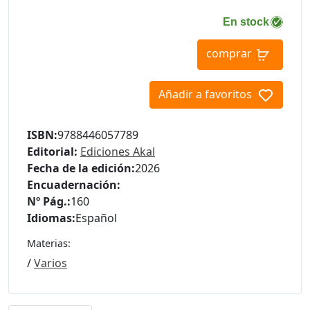
En stock
comprar
Añadir a favoritos
ISBN:
9788446057789
Editorial:
Ediciones Akal
Fecha de la edición:
2026
Encuadernación:
Nº Pág.:
160
Idiomas:
Español
Materias:
/
Varios