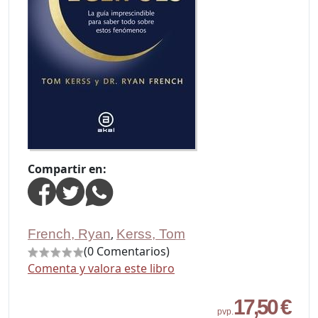
Compartir en:
French, Ryan
,
Kerss, Tom
(0 Comentarios)
Comenta y valora este libro
17,50 €
pvp.