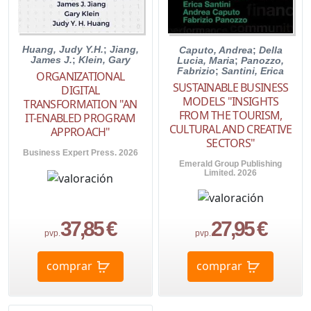
Huang, Judy Y.H.
;
Jiang,
Caputo, Andrea
;
Della
James J.
;
Klein, Gary
Lucia, Maria
;
Panozzo,
Fabrizio
;
Santini, Erica
ORGANIZATIONAL
SUSTAINABLE BUSINESS
DIGITAL
MODELS "INSIGHTS
TRANSFORMATION "AN
FROM THE TOURISM,
IT-ENABLED PROGRAM
CULTURAL AND CREATIVE
APPROACH"
SECTORS"
Business Expert Press. 2026
Emerald Group Publishing
Limited. 2026
37,85 €
27,95 €
pvp.
pvp.
comprar
comprar