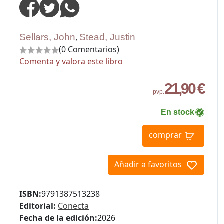
Sellars, John
,
Stead, Justin
(0 Comentarios)
Comenta y valora este libro
21,90 €
pvp.
En stock
comprar
Añadir a favoritos
ISBN:
9791387513238
Editorial:
Conecta
Fecha de la edición:
2026