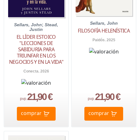
Sellars, John
Sellars, John
;
Stead,
Justin
FILOSOFÍA HELENÍSTICA
EL LÍDER ESTOICO
Paidós. 2025
"LECCIONES DE
SABIDURIA PARA
TRIUNFAR EN LOS
NEGOCIOS Y EN LA VIDA"
Conecta. 2026
21,90 €
21,90 €
pvp.
pvp.
comprar
comprar