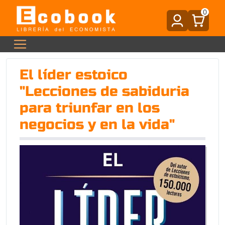
0
El líder estoico
"Lecciones de sabiduria
para triunfar en los
negocios y en la vida"