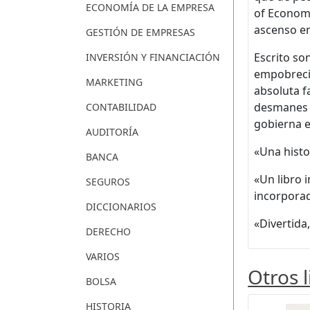
ECONOMÍA DE LA EMPRESA
of Economi
ascenso en
GESTIÓN DE EMPRESAS
Escrito son
INVERSIÓN Y FINANCIACIÓN
empobrecim
MARKETING
absoluta fa
desmanes d
CONTABILIDAD
gobierna el
AUDITORÍA
«Una histo
BANCA
«Un libro 
SEGUROS
incorporad
DICCIONARIOS
«Divertida
DERECHO
VARIOS
Otros 
BOLSA
HISTORIA