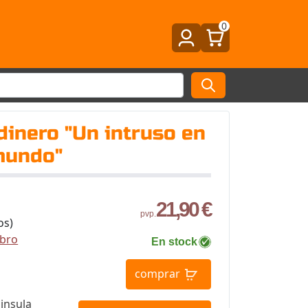
0
 dinero "Un intruso en
 mundo"
21,90 €
pvp.
os)
ibro
En stock
comprar
insula