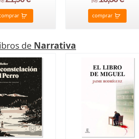
vp.
pvp.
comprar
comprar
libros de
Narrativa