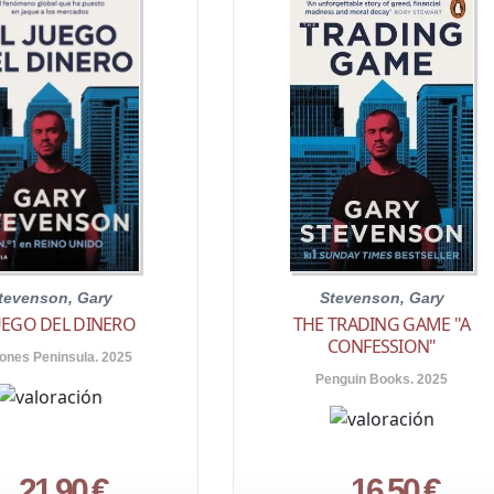
tevenson, Gary
Stevenson, Gary
JUEGO DEL DINERO
THE TRADING GAME "A
CONFESSION"
iones Peninsula. 2025
Penguin Books. 2025
21,90 €
16,50 €