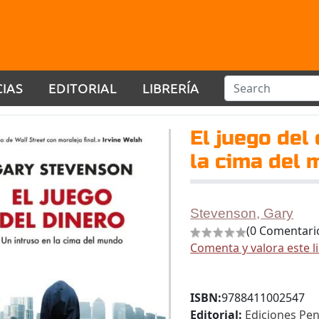
CIAS
EDITORIAL
LIBRERÍA
El juego del
la cima del
Stevenson, Gary
(0 Comentari
Comenta y valora este l
ISBN:
9788411002547
Editorial:
Ediciones Pen