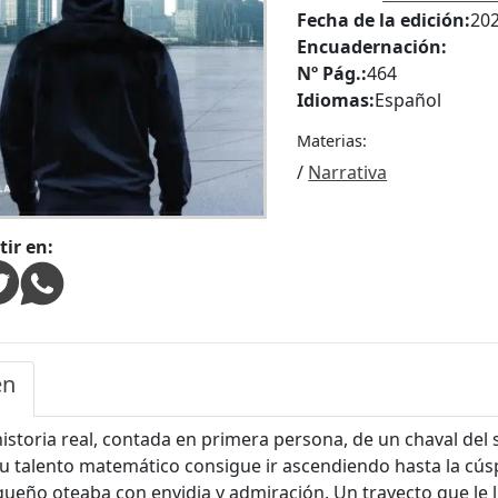
Fecha de la edición:
20
Encuadernación:
Nº Pág.:
464
Idiomas:
Español
Materias:
/
Narrativa
ir en:
en
 historia real, contada en primera persona, de un chaval de
su talento matemático consigue ir ascendiendo hasta la cúsp
ueño oteaba con envidia y admiración. Un trayecto que le 