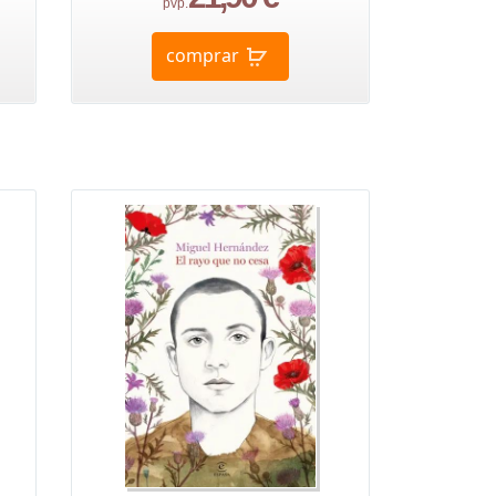
pvp.
comprar