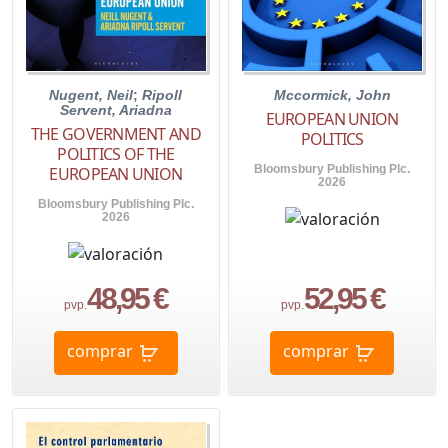
Nugent, Neil
;
Ripoll
Mccormick, John
Servent, Ariadna
EUROPEAN UNION
THE GOVERNMENT AND
POLITICS
POLITICS OF THE
Bloomsbury Publishing Plc.
EUROPEAN UNION
2026
Bloomsbury Publishing Plc.
2026
48,95 €
52,95 €
pvp.
pvp.
comprar
comprar