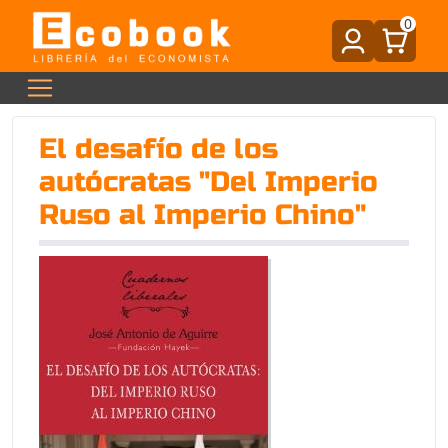
0
El desafío de los
autócratas "Del Imperio
Ruso al Imperio Chino"