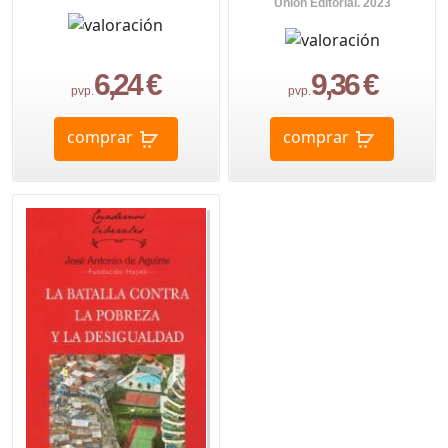
Union Editorial. 2023
6,24 €
9,36 €
pvp.
pvp.
comprar
comprar