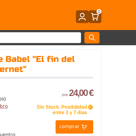
0
 Babel "El fin del
ernet"
24,00 €
pvp.
os)
ibro
Sin Stock. Posibilidad
entre 3 y 7 días
comprar
cuentro