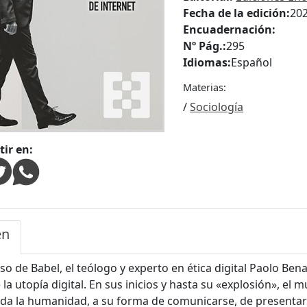
Fecha de la edición:
20
Encuadernación:
Nº Pág.:
295
Idiomas:
Español
Materias:
/
Sociología
ir en:
en
so de Babel, el teólogo y experto en ética digital Paolo Bena
 la utopía digital. En sus inicios y hasta su «explosión», e
oda la humanidad, a su forma de comunicarse, de presentar