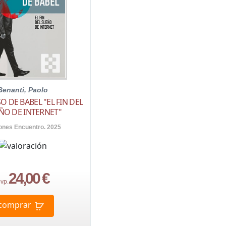
Benanti, Paolo
O DE BABEL "EL FIN DEL
ÑO DE INTERNET"
ones Encuentro. 2025
24,00 €
vp.
comprar