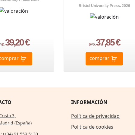
Bristol University Press. 2026
39,20 €
37,85 €
vp.
pvp.
comprar
comprar
ACTO
INFORMACIÓN
Cristo 3,
Política de privacidad
Madrid (España)
Política de cookies
.: (+34) 91 559 5130