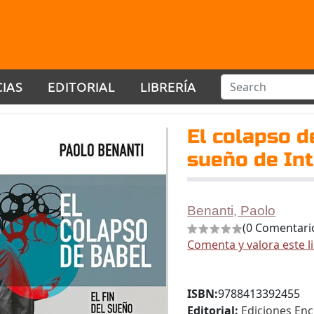
CIAS
EDITORIAL
LIBRERÍA
El colapso de
sueño de Int
Benanti, Paolo
(0 Comentari
Comenta y valora este l
ISBN:
9788413392455
Editorial:
Ediciones En