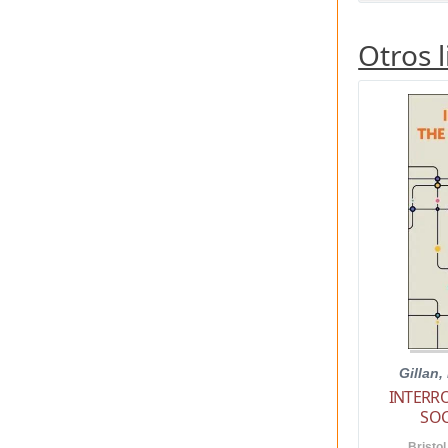
Otros 
Gillan,
INTERR
SOC
Bristol