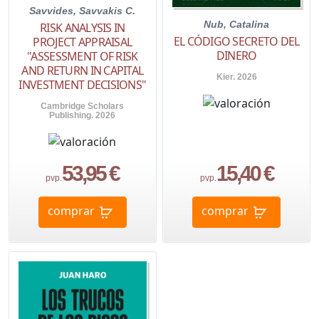
Savvides, Savvakis C.
Nub, Catalina
RISK ANALYSIS IN
EL CÓDIGO SECRETO DEL
PROJECT APPRAISAL
DINERO
"ASSESSMENT OF RISK
AND RETURN IN CAPITAL
Kier. 2026
INVESTMENT DECISIONS"
Cambridge Scholars
Publishing. 2026
53,95 €
15,40 €
pvp.
pvp.
comprar
comprar