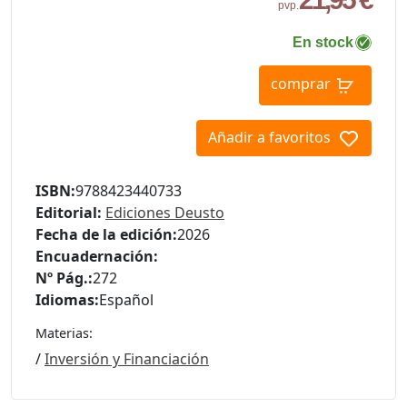
pvp.
En stock
comprar
Añadir a favoritos
ISBN:
9788423440733
Editorial:
Ediciones Deusto
Fecha de la edición:
2026
Encuadernación:
Nº Pág.:
272
Idiomas:
Español
Materias:
/
Inversión y Financiación