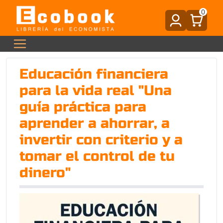
0
Educación financiera
para la vida real "Una
guía práctica para
aprender a ahorrar, a
invertir con criterio y a
tomar el control de tu
dinero"