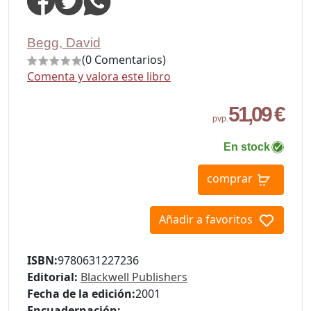
Begg, David
(0 Comentarios)
Comenta y valora este libro
51,09 €
pvp.
En stock
comprar
Añadir a favoritos
ISBN:
9780631227236
Editorial:
Blackwell Publishers
Fecha de la edición:
2001
Encuadernación: