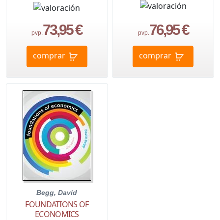
73,95 €
76,95 €
pvp.
pvp.
comprar
comprar
Begg, David
FOUNDATIONS OF
ECONOMICS