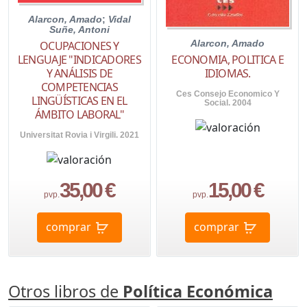
Alarcon, Amado
;
Vidal
Suñe, Antoni
Alarcon, Amado
OCUPACIONES Y
ECONOMIA, POLITICA E
LENGUAJE "INDICADORES
IDIOMAS.
Y ANÁLISIS DE
COMPETENCIAS
Ces Consejo Economico Y
LINGÜÍSTICAS EN EL
Social. 2004
ÁMBITO LABORAL"
Universitat Rovia i Virgili. 2021
35,00 €
15,00 €
pvp.
pvp.
comprar
comprar
Otros libros de
Política Económica