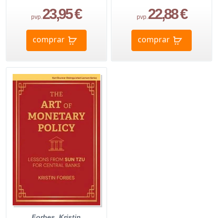
23,95 €
22,88 €
pvp.
pvp.
comprar
comprar
Forbes, Kristin