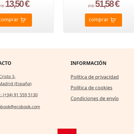
13,50 €
51,58 €
vp.
pvp.
comprar
comprar
ACTO
INFORMACIÓN
Cristo 3,
Política de privacidad
Madrid (España)
Política de cookies
.: (+34) 91 559 5130
Condiciones de envío
obook@ecobook.com