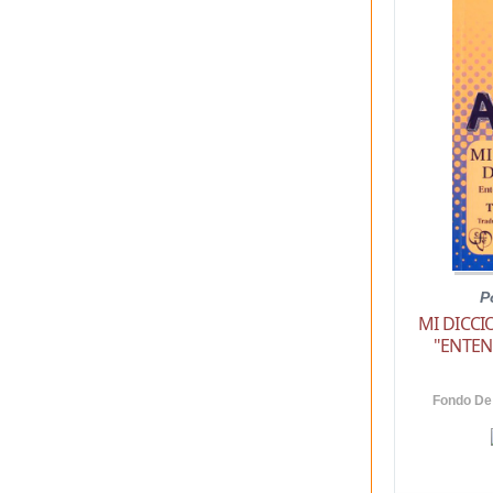
P
MI DICC
"ENTEN
Fondo De