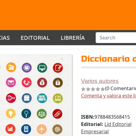
CIAS
EDITORIAL
LIBRERÍA
Diccionario 
Varios autores
(0 Comentari
Comenta y valora este l
ISBN:
9788483568415
Editorial:
Lid Editorial
Empresarial