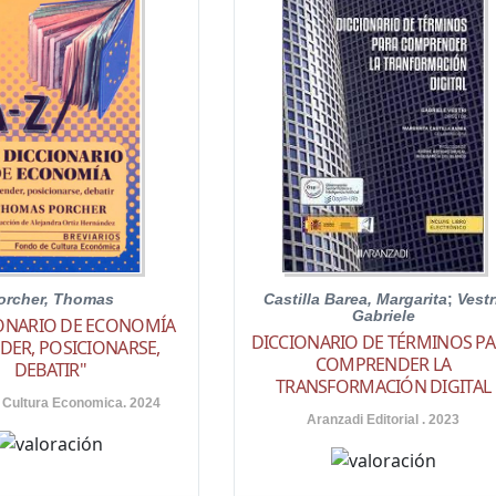
orcher, Thomas
Castilla Barea, Margarita
;
Vestr
Gabriele
IONARIO DE ECONOMÍA
DICCIONARIO DE TÉRMINOS P
DER, POSICIONARSE,
COMPRENDER LA
DEBATIR"
TRANSFORMACIÓN DIGITAL
 Cultura Economica. 2024
Aranzadi Editorial . 2023