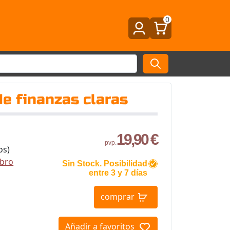
0
de finanzas claras
19,90 €
pvp.
os)
ibro
Sin Stock. Posibilidad
entre 3 y 7 días
comprar
Añadir a favoritos