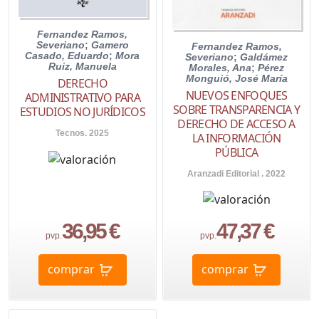
Fernandez Ramos,
Severiano
;
Gamero
Fernandez Ramos,
Casado, Eduardo
;
Mora
Severiano
;
Galdámez
Ruiz, Manuela
Morales, Ana
;
Pérez
Monguió, José María
DERECHO
NUEVOS ENFOQUES
ADMINISTRATIVO PARA
SOBRE TRANSPARENCIA Y
ESTUDIOS NO JURÍDICOS
DERECHO DE ACCESO A
Tecnos. 2025
LA INFORMACIÓN
PÚBLICA
Aranzadi Editorial . 2022
36,95 €
47,37 €
pvp.
pvp.
comprar
comprar