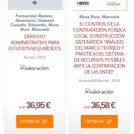
Fernandez Ramos,
Mora Ruiz, Manuela
Severiano
;
Gamero
EL CONTROL DE LA
Casado, Eduardo
;
Mora
CONTRATACIÓN PÚBLICA
Ruiz, Manuela
LOCAL: CONSTRUCCIÓN
DERECHO
SISTEMÁTICA "ANÁLISIS
ADMINISTRATIVO PARA
DEL MARCO TEÓRICO Y
ESTUDIOS NO JURÍDICOS
PRÁCTICA DEL SISTEMA
Tecnos. 2025
DE RECURSOS POSIBLES
ANTE LA CONTRATACIÓN
DE LAS ENTID"
Aranzadi Editorial . 2018
36,95 €
36,58 €
pvp.
pvp.
comprar
comprar