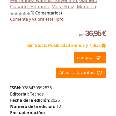
Fernandez Ramos, Severiano
,
Gamero
Casado, Eduardo
,
Mora Ruiz, Manuela
(0 Comentarios)
Comenta y valora este libro
36,95 €
pvp.
Sin Stock. Posibilidad entre 3 y 7 días
comprar
Añadir a favoritos
ISBN:
9788430992836
Editorial:
Tecnos
Fecha de la edición:
2025
Número de la edición:
12
Encuadernación: