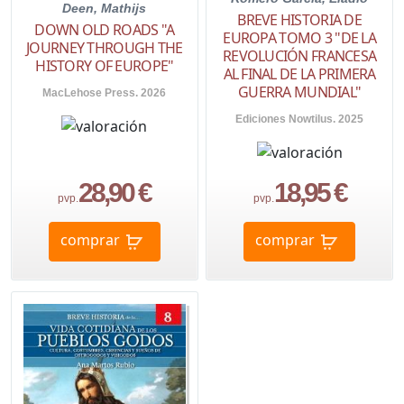
Deen, Mathijs
BREVE HISTORIA DE
DOWN OLD ROADS "A
EUROPA TOMO 3 "DE LA
JOURNEY THROUGH THE
REVOLUCIÓN FRANCESA
HISTORY OF EUROPE"
AL FINAL DE LA PRIMERA
GUERRA MUNDIAL"
MacLehose Press. 2026
Ediciones Nowtilus. 2025
28,90 €
18,95 €
pvp.
pvp.
comprar
comprar