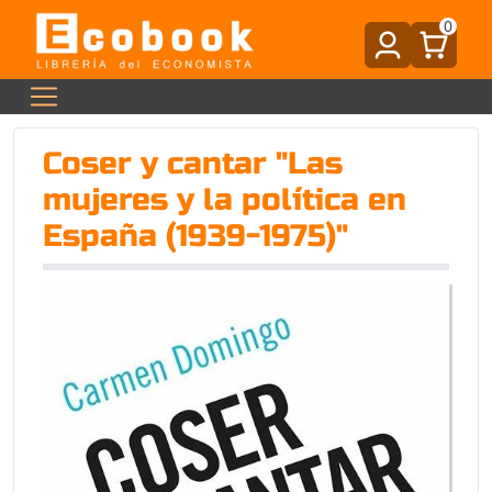
0
Coser y cantar "Las
mujeres y la política en
España (1939-1975)"