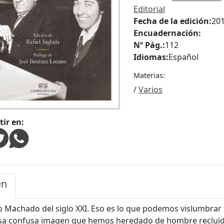
Editorial
Fecha de la edición:
20
Encuadernación:
Nº Pág.:
112
Idiomas:
Español
Materias:
/
Varios
ir en:
en
 Machado del siglo XXI. Eso es lo que podemos vislumbra
sa confusa imagen que hemos heredado de hombre recluido 