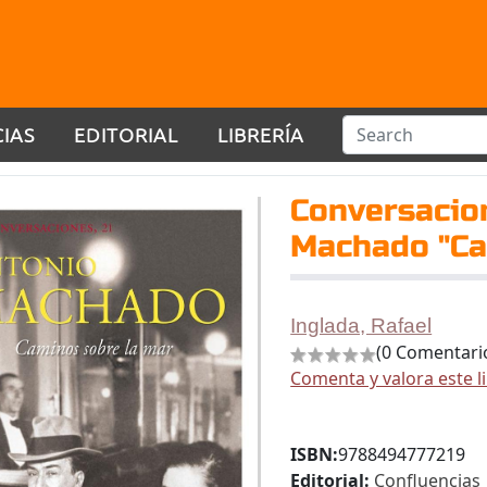
CIAS
EDITORIAL
LIBRERÍA
Conversacio
Machado "Ca
Inglada, Rafael
(0 Comentari
Comenta y valora este l
ISBN:
9788494777219
Editorial:
Confluencias