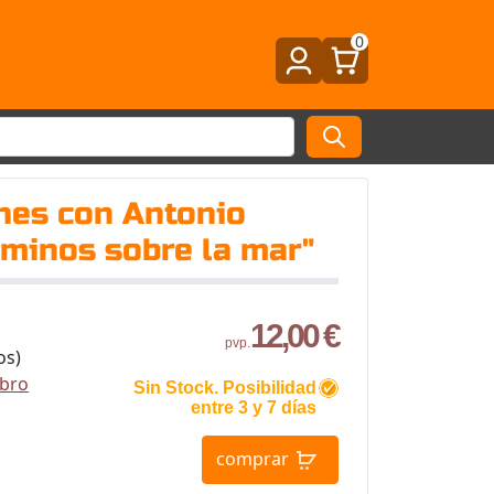
0
nes con Antonio
minos sobre la mar"
12,00 €
pvp.
os)
ibro
Sin Stock. Posibilidad
entre 3 y 7 días
comprar