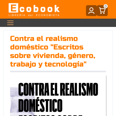
0
Contra el realismo
doméstico "Escritos
sobre vivienda, género,
trabajo y tecnología"