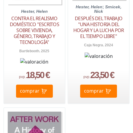
Hester, Helen
;
Srnicek,
Hester, Helen
Nick
CONTRA EL REALISMO
DESPUÉS DEL TRABAJO
DOMÉSTICO "ESCRITOS
"UNA HISTORIA DEL
SOBRE VIVIENDA,
HOGAR Y LA LUCHA POR
GÉNERO, TRABAJO Y
EL TIEMPO LIBRE"
TECNOLOGÍA"
Caja Negra. 2024
Bartlebooth. 2025
18,50 €
23,50 €
pvp.
pvp.
comprar
comprar