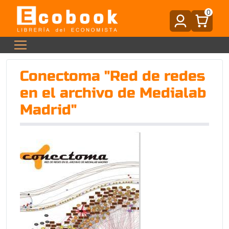
0
Conectoma "Red de redes
en el archivo de Medialab
Madrid"