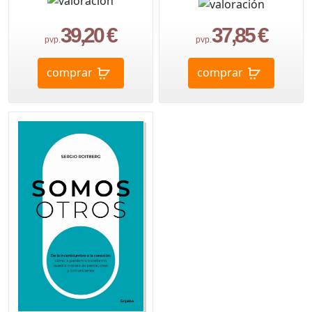
39,20 €
37,85 €
pvp.
pvp.
comprar
comprar