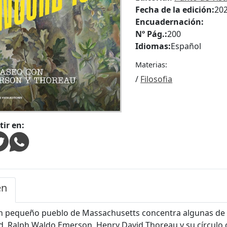
Fecha de la edición:
20
Encuadernación:
Nº Pág.:
200
Idiomas:
Español
Materias:
/
Filosofia
ir en:
en
n pequeño pueblo de Massachusetts concentra algunas de l
, Ralph Waldo Emerson, Henry David Thoreau y su círculo co