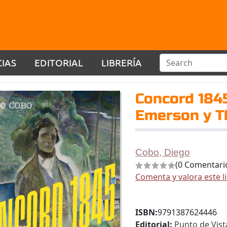
CIAS
EDITORIAL
LIBRERÍA
Concord 184
Emerson y T
Cobo, Diego
(0 Comentari
Comenta y valora este l
ISBN:
9791387624446
Editorial:
Punto de Vist