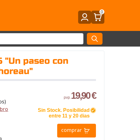
0
5 "Un paseo con
horeau"
19,90 €
pvp.
os)
ibro
Sin Stock. Posibilidad
entre 11 y 20 dias
comprar
a