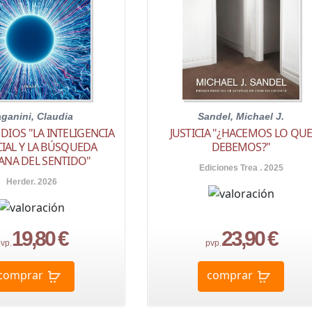
ganini, Claudia
Sandel, Michael J.
DIOS "LA INTELIGENCIA
JUSTICIA "¿HACEMOS LO QU
CIAL Y LA BÚSQUEDA
DEBEMOS?"
NA DEL SENTIDO"
Ediciones Trea . 2025
Herder. 2026
19,80 €
23,90 €
vp.
pvp.
comprar
comprar