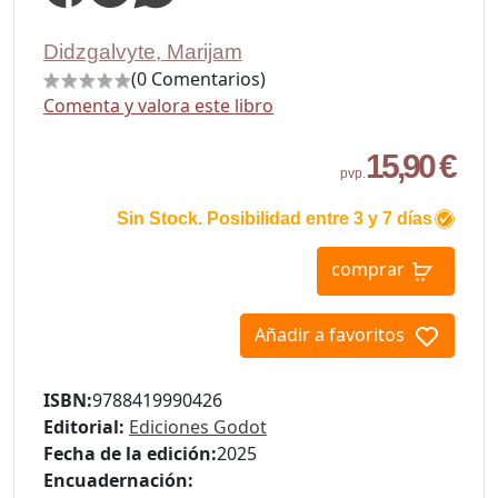
Didzgalvyte, Marijam
(0 Comentarios)
Comenta y valora este libro
15,90 €
pvp.
Sin Stock. Posibilidad entre 3 y 7 días
comprar
Añadir a favoritos
ISBN:
9788419990426
Editorial:
Ediciones Godot
Fecha de la edición:
2025
Encuadernación: