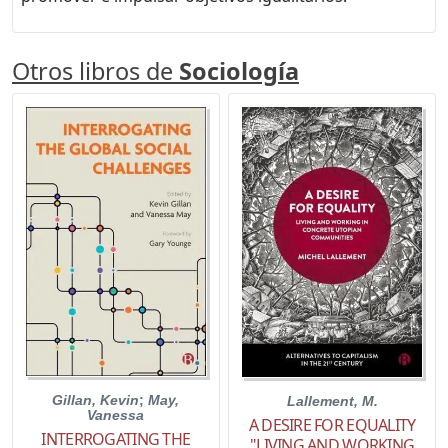
Otros libros de
Sociología
Gillan, Kevin
;
May,
Lallement, M.
Vanessa
A DESIRE FOR EQUALITY
INTERROGATING THE
"LIVING AND WORKING