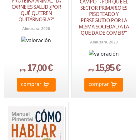
PROTEÍNA ANIMAL "LA
CAMPO "¿POR QUÉ EL
CARNE ES SALUD ¿POR
SECTOR PRIMARIO ES
QUÉ QUIEREN
PISOTEADO Y
QUITÁRNOSLA?"
PERSEGUIDO POR LA
MISMA SOCIEDAD A LA
Almuzara. 2026
QUE DA DE COMER?"
Almuzara. 2023
17,00 €
15,95 €
pvp.
pvp.
comprar
comprar