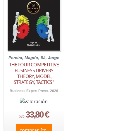
Pereira, Magda
;
Sá, Jorge
THE FOUR COMPETITIVE
BUSINESS DRIVERS
"THEORY, MODEL,
STRATEGY, TACTICS"
Business Expert Press. 2026
33,80 €
pvp.
comprar