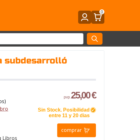
0
 subdesarrolló
25,00 €
pvp.
os)
ibro
Sin Stock. Posibilidad
entre 11 y 20 dias
comprar
 Libros