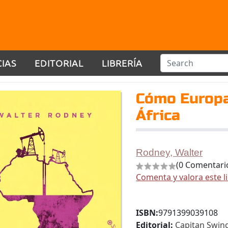
CIAS
EDITORIAL
LIBRERÍA
Cómo Europa
África
Rodney, Walter
(0 Comentari
Comenta y valora este l
ISBN:
9791399039108
Editorial:
Capitan Swing