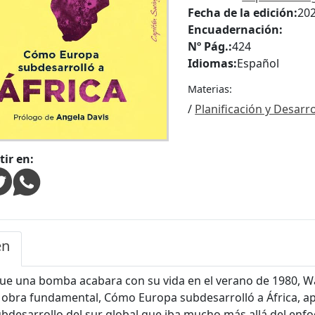
Fecha de la edición:
20
Encuadernación:
Nº Pág.:
424
Idiomas:
Español
Materias:
/
Planificación y Desarro
ir en:
en
ue una bomba acabara con su vida en el verano de 1980, 
 obra fundamental, Cómo Europa subdesarrolló a África, a
ubdesarrollo del sur global que iba mucho más allá del en