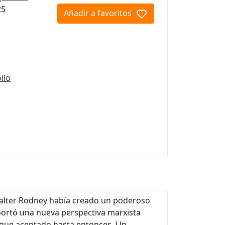
25
Añadir a favoritos
llo
Walter Rodney había creado un poderoso
portó una nueva perspectiva marxista
foque aceptado hasta entonces. Un