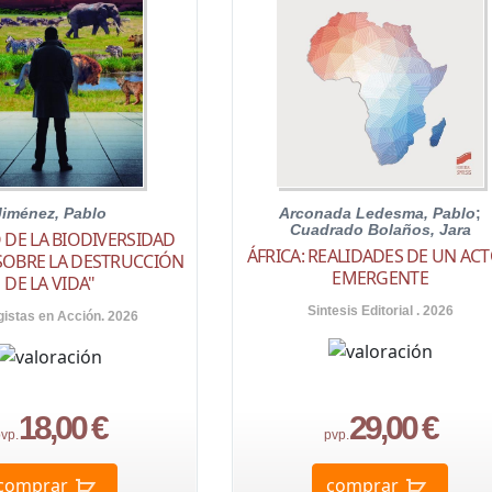
Jiménez, Pablo
Arconada Ledesma, Pablo
;
Cuadrado Bolaños, Jara
 DE LA BIODIVERSIDAD
ÁFRICA: REALIDADES DE UN AC
SOBRE LA DESTRUCCIÓN
EMERGENTE
DE LA VIDA"
Sintesis Editorial . 2026
gistas en Acción. 2026
18,00 €
29,00 €
vp.
pvp.
comprar
comprar