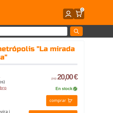
0
etrópolis "La mirada
a"
20,00 €
p
pvp.
os)
ibro
En stock
comprar
vira i