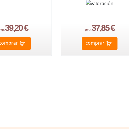
39,20 €
37,85 €
vp.
pvp.
comprar
comprar