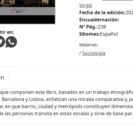
Virgili
Fecha de la edición:
20
Encuadernación:
Nº Pág.:
238
ir en:
Idiomas:
Español
Materias:
/
Sociología
en
 que componen este libro, basados en un trabajo etnográfi
 Barcelona y Lisboa, enfatizan una mirada comparativa y, po
ar, en que barrio, ciudad y metrópolis constituyen dimensio
de las personas transita en estas escalas y sirve de base par