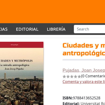
CIAS
EDITORIAL
LIBRERÍA
Ciudades y m
antropológic
Pujadas, Joan Jose
(0 Comentari
Comenta y valora este l
ISBN:
9788413652528
Editorial:
Universitat Ro