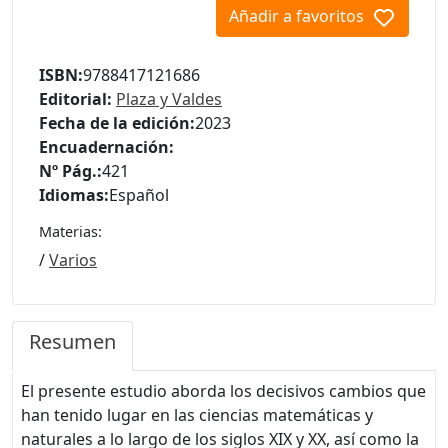
Añadir a favoritos
ISBN:
9788417121686
Editorial:
Plaza y Valdes
Fecha de la edición:
2023
Encuadernación:
Nº Pág.:
421
Idiomas:
Español
Materias:
/
Varios
Resumen
El presente estudio aborda los decisivos cambios que
han tenido lugar en las ciencias matemáticas y
naturales a lo largo de los siglos XIX y XX, así como la