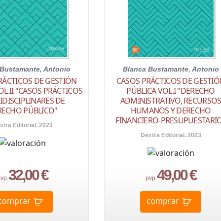
 Bustamante, Antonio
Blanca Bustamante, Antonio
RÁCTICOS DE GESTIÓN
CASOS PRÁCTICOS DE GESTIÓ
OL.II "CASOS PRÁCTICOS
PÚBLICA VOL.I "DERECHO
IDISCIPLINARES DE
ADMINISTRATIVO, RECURSO
RECHO PÚBLICO"
HUMANOS Y DERECHO
FINANCIERO-PRESUPUESTARI
xtra Editorial. 2023
Dextra Editorial. 2023
32,00 €
49,00 €
vp.
pvp.
comprar
comprar