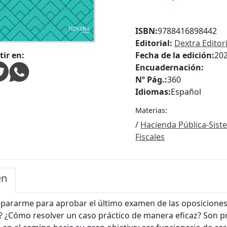
ISBN:
9788416898442
Editorial:
Dextra Editori
ir en:
Fecha de la edición:
20
Encuadernación:
Nº Pág.:
360
Idiomas:
Español
Materias:
/
Hacienda Pública-Sist
Fiscales
en
ararme para aprobar el último examen de las oposiciones 
? ¿Cómo resolver un caso práctico de manera eficaz? Son p