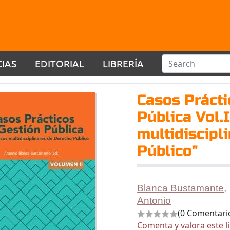
CIAS
EDITORIAL
LIBRERÍA
Casos Prácti
Pública Vol.
multidiscipl
Público"
Blanca Bustamante,
Antonio
(0 Comentari
Comenta y valora este l