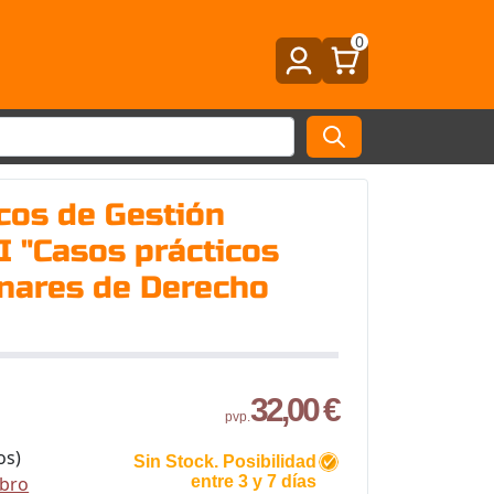
0
cos de Gestión
II "Casos prácticos
inares de Derecho
32,00 €
pvp.
os)
Sin Stock. Posibilidad
ibro
entre 3 y 7 días