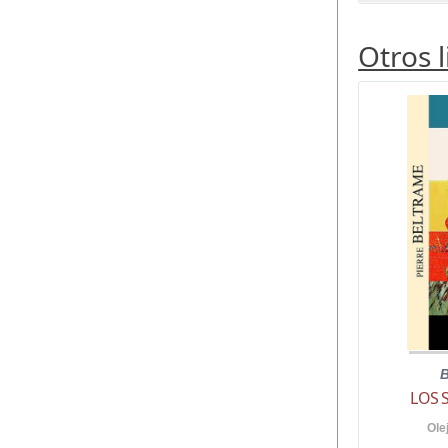
Otros 
B
LOS 
Ole