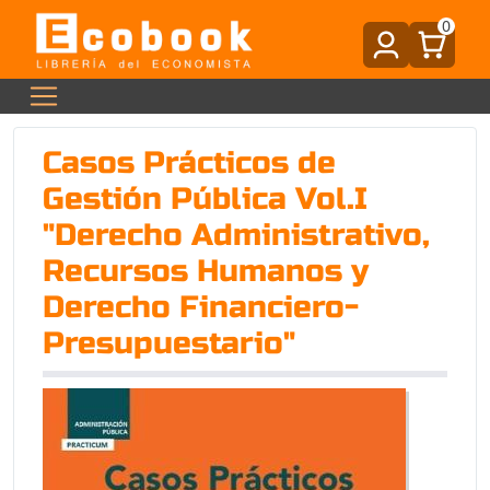
0
Casos Prácticos de
Gestión Pública Vol.I
"Derecho Administrativo,
Recursos Humanos y
Derecho Financiero-
Presupuestario"