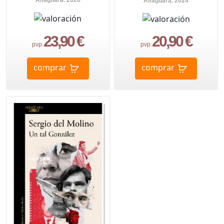
Alfaguara. 2026
Alfaguara. 2024
23,90 €
20,90 €
pvp.
pvp.
comprar
comprar