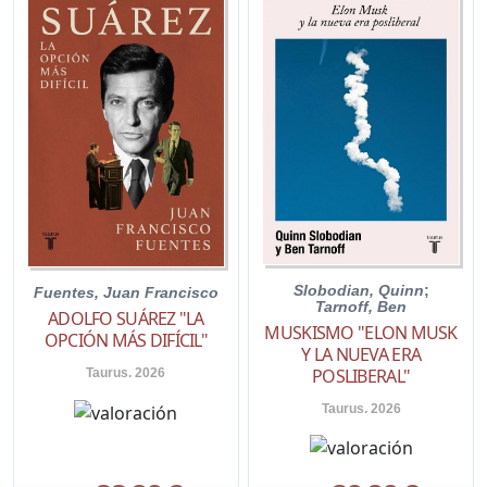
Slobodian, Quinn
;
Fuentes, Juan Francisco
Tarnoff, Ben
ADOLFO SUÁREZ "LA
MUSKISMO "ELON MUSK
OPCIÓN MÁS DIFÍCIL"
Y LA NUEVA ERA
POSLIBERAL"
Taurus. 2026
Taurus. 2026