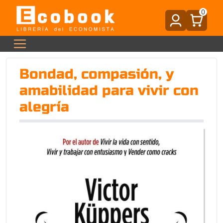
0
Bondad, compasión, y
amabilidad para vivir con
alegría