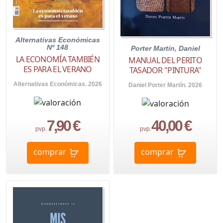
Alternativas Económicas
Nº 148
Porter Martín, Daniel
LA ECONOMÍA TAMBIÉN
MANUAL DEL PERITO
ES PARA EL VERANO
TASADOR "PINTURA"
Alternativas Económicas. 2026
Daniel Porter Martín. 2026
7,90 €
40,00 €
pvp.
pvp.
comprar
comprar