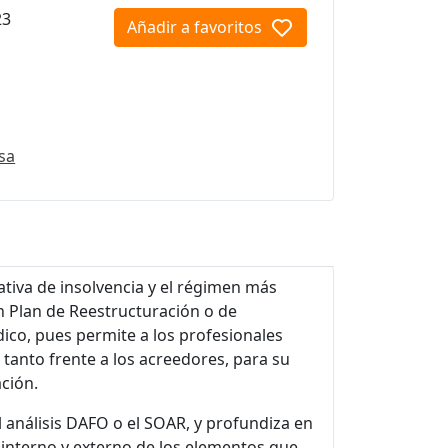
23
Añadir a favoritos
sa
ativa de insolvencia y el régimen más
n Plan de Reestructuración o de
dico, pues permite a los profesionales
tanto frente a los acreedores, para su
ción.
 análisis DAFO o el SOAR, y profundiza en
is interno y externo de los elementos que