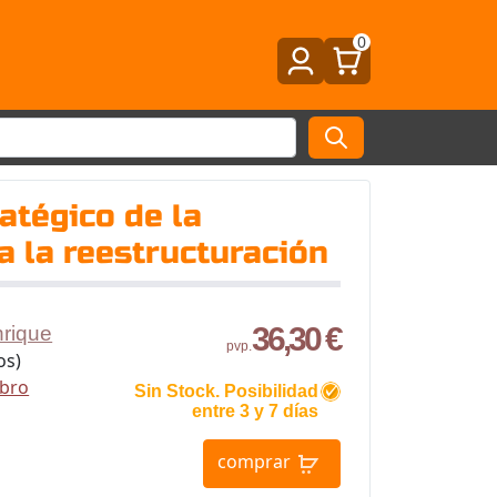
0
ratégico de la
 la reestructuración
36,30 €
rique
pvp.
os)
ibro
Sin Stock. Posibilidad
entre 3 y 7 días
comprar