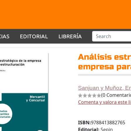
CIAS
EDITORIAL
LIBRERÍA
Análisis est
empresa para
Sanjuan y Muñoz, En
(0 Comentari
Comenta y valora este l
ISBN:
9788413882765
Editorial:
Sepin