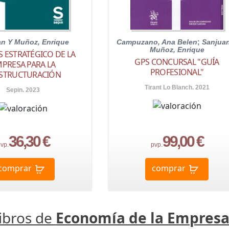
an Y Muñoz, Enrique
Campuzano, Ana Belen
;
Sanjua
Muñoz, Enrique
S ESTRATÉGICO DE LA
GPS CONCURSAL "GUÍA
PRESA PARA LA
PROFESIONAL"
STRUCTURACIÓN
Tirant Lo Blanch. 2021
Sepin. 2023
36,30 €
99,00 €
vp.
pvp.
comprar
comprar
libros de
Economía de la Empres