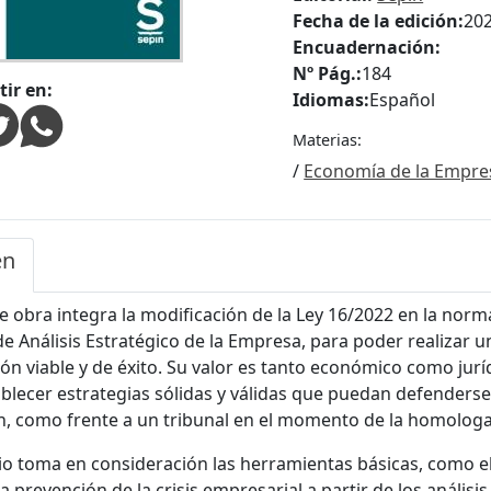
Fecha de la edición:
20
Encuadernación:
Nº Pág.:
184
ir en:
Idiomas:
Español
Materias:
/
Economía de la Empre
en
e obra integra la modificación de la Ley 16/2022 en la norm
 Análisis Estratégico de la Empresa, para poder realizar u
ón viable y de éxito. Su valor es tanto económico como jurí
blecer estrategias sólidas y válidas que puedan defenderse 
, como frente a un tribunal en el momento de la homologa
io toma en consideración las herramientas básicas, como el
ia prevención de la crisis empresarial a partir de los anális