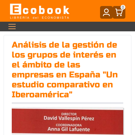
0
Análisis de la gestión de
los grupos de interés en
el ámbito de las
empresas en España "Un
estudio comparativo en
Iberoamérica"