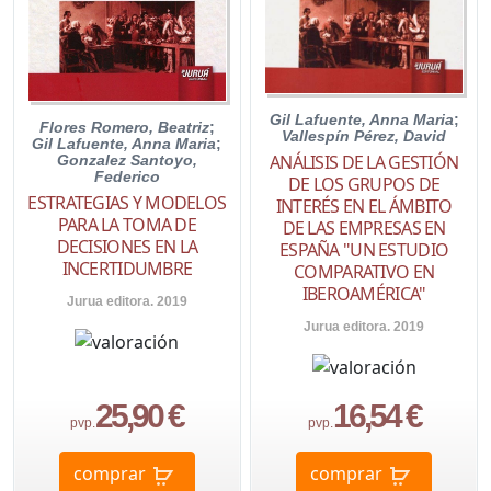
Gil Lafuente, Anna Maria
;
Flores Romero, Beatriz
;
Vallespín Pérez, David
Gil Lafuente, Anna Maria
;
ANÁLISIS DE LA GESTIÓN
Gonzalez Santoyo,
Federico
DE LOS GRUPOS DE
ESTRATEGIAS Y MODELOS
INTERÉS EN EL ÁMBITO
PARA LA TOMA DE
DE LAS EMPRESAS EN
DECISIONES EN LA
ESPAÑA "UN ESTUDIO
INCERTIDUMBRE
COMPARATIVO EN
IBEROAMÉRICA"
Jurua editora. 2019
Jurua editora. 2019
25,90 €
16,54 €
pvp.
pvp.
comprar
comprar