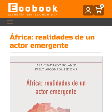
0
África: realidades de un
actor emergente