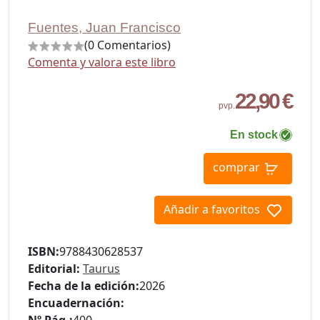
Fuentes, Juan Francisco
(0 Comentarios)
Comenta y valora este libro
22,90 €
pvp.
En stock
comprar
Añadir a favoritos
ISBN:
9788430628537
Editorial:
Taurus
Fecha de la edición:
2026
Encuadernación:
Nº Pág.:
400