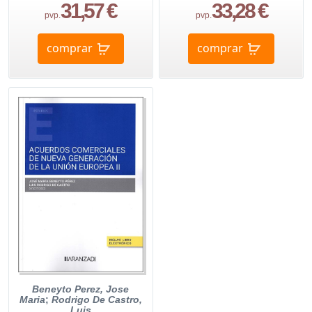
31,57 €
33,28 €
pvp.
pvp.
comprar
comprar
Beneyto Perez, Jose
Maria
;
Rodrigo De Castro,
Luis