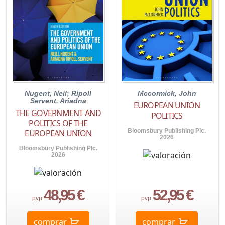
Nugent, Neil
;
Ripoll
Mccormick, John
Servent, Ariadna
EUROPEAN UNION
THE GOVERNMENT AND
POLITICS
POLITICS OF THE
Bloomsbury Publishing Plc.
EUROPEAN UNION
2026
Bloomsbury Publishing Plc.
2026
48,95 €
52,95 €
pvp.
pvp.
comprar
comprar