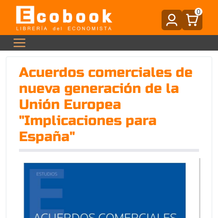
0
Acuerdos comerciales de
nueva generación de la
Unión Europea
"Implicaciones para
España"