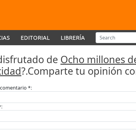
CIAS
EDITORIAL
LIBRERÍA
disfrutado de
Ocho millones d
icidad
?.Comparte tu opinión co
u comentario *:
*: