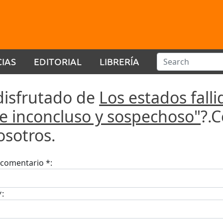
CIAS
EDITORIAL
LIBRERÍA
disfrutado de
Los estados fall
e inconcluso y sospechoso"
?.
osotros.
u comentario *:
*: