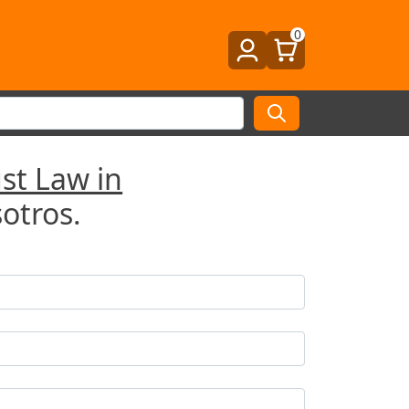
0
st Law in
otros.