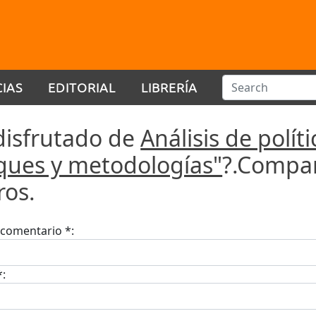
CIAS
EDITORIAL
LIBRERÍA
disfrutado de
Análisis de polít
ques y metodologías"
?.Compar
ros.
u comentario *:
*: